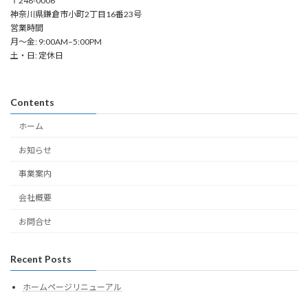
〒248-0006
神奈川県鎌倉市小町2丁目16番23号
営業時間
月～金: 9:00AM–5:00PM
土・日: 定休日
Contents
ホーム
お知らせ
事業案内
会社概要
お問合せ
Recent Posts
ホームページリニューアル