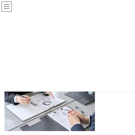
コ
ナ
ン
ビ
テ
ゲ
ン
ー
ツ
シ
へ
ョ
27681322_s
ス
ン
キ
に
ッ
移
プ
動
ホーム
27681322_s